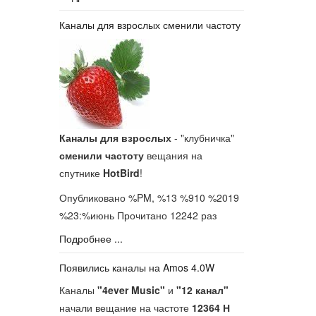
Каналы для взрослых сменили частоту
Каналы для взрослых
- "клубничка"
сменили частоту
вещания на
спутнике
HotBird
!
Опубликовано %PM, %13 %910 %2019
%23:%июнь
Прочитано 12242 раз
Подробнее ...
Появились каналы на Amos 4.0W
Каналы
"4ever Music"
и
"12 канал"
начали вещание на частоте
12364 Н