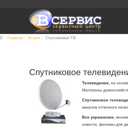
Главная
Услуги
Спутниковое ТВ
Спутниковое телевидени
Телевидение,
на осно
Миллионы домохозяйств
Спутниковое телевид
каналов отличного качес
Все украинские,
множес
новости, фильмы для де