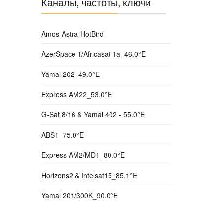
Каналы, частоты, ключи
Amos-Astra-HotBird
AzerSpace 1/Africasat 1a_46.0°E
Yamal 202_49.0°E
Express AM22_53.0°E
G-Sat 8/16 & Yamal 402 - 55.0°E
ABS1_75.0°E
Express AM2/MD1_80.0°E
Horizons2 & Intelsat15_85.1°E
Yamal 201/300K_90.0°E