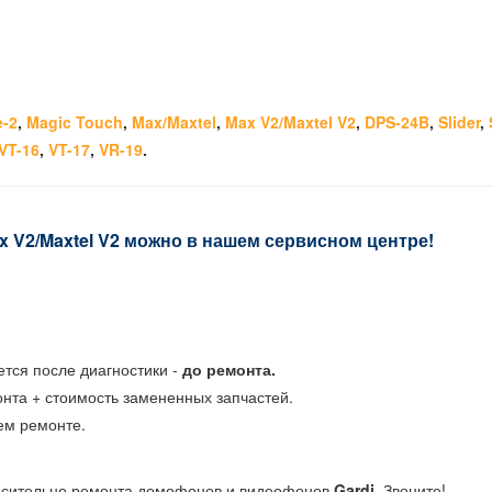
e-2
,
Magic Touch
,
Max/Maxtel
,
Max V2/Maxtel V2
,
DPS-24B
,
Slider
,
VT-16
,
VT-17
,
VR-19
.
 V2/Maxtel V2 можно в нашем сервисном центре!
тся после диагностики -
до ремонта.
нта + стоимость замененных запчастей.
м ремонте.
носительно ремонта домофонов и видеофонов
Gardi
. Звоните!