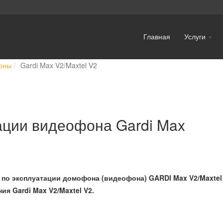
Главная
Услуги
оны
Gardi Max V2/Maxtel V2
ации видеофона Gardi Max
я по эксплуатации домофона (видеофона) GARDI Max V2/Maxtel
ия Gardi Max V2/Maxtel V2.