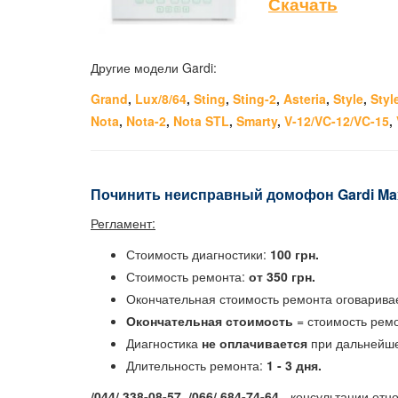
Скачать
Другие модели Gardi:
Grand
,
Lux/8/64
,
Sting
,
Sting-2
,
Asteria
,
Style
,
Styl
Nota
,
Nota-2
,
Nota STL
,
Smarty
,
V-12/VC-12/VC-15
,
Починить неисправный домофон Gardi Max
Регламент:
Стоимость диагностики:
100 грн.
Стоимость ремонта:
от 350 грн.
Окончательная стоимость ремонта оговаривае
Окончательная стоимость
= стоимость ремо
Диагностика
не оплачивается
при дальнейше
Длительность ремонта:
1 - 3 дня.
/044/ 338-08-57, /066/ 684-74-64
- консультации от